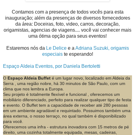
Contamos com a presença de todos vocês para esta
inauguração; além da presenças de diversos fornecedores
da área: Doceiras, foto, video, carros, decoração,
origamistas, agencias de viagens.... você vai conhecer mais
uma ótima opção para seus eventos!
Estaremos nós da
Le Delice
e a
Adriana Suzuki, origamis
especiais
te esperando!
Espaço Aldeia Eventos, por Daniela Bertoletti
O
Espaço Aldeia Buffet
é um lugar novo, localizado em Aldeia da
Serra , uma região nobre, há 30 minutos de São Paulo, com um
clima que nos lembra a Europa.
Seu projeto é totalmente flexível e funcional , oferecemos um
mobiliário diferenciado, perfeito para realizar qualquer tipo de festa
e evento. O Buffet tem a capacidade de receber até 280 pessoas
em um ambiente agradável e requintado. Possuimos também uma
área externa, o nosso terraço, no qual também é disponibilizado
para você.
Oferecemos uma infra - estrutura inovadora com 15 metros de pé
direito, uma cozinha totalmente equipada, mesas, cadeiras,